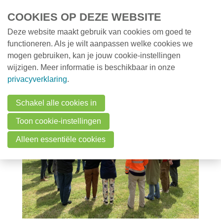
Overslaan en naar de inhoud gaan
COOKIES OP DEZE WEBSITE
Deze website maakt gebruik van cookies om goed te
MENU
Opleidingen
functioneren. Als je wilt aanpassen welke cookies we
mogen gebruiken, kan je jouw cookie-instellingen
Milieunieuws
wijzigen. Meer informatie is beschikbaar in onze
Over VMx
privacyverklaring
.
Zoek een professional
Schakel alle cookies in
FAQ
Toon cookie-instellingen
Vacatures
Alleen essentiële cookies
Contact
Zoeken