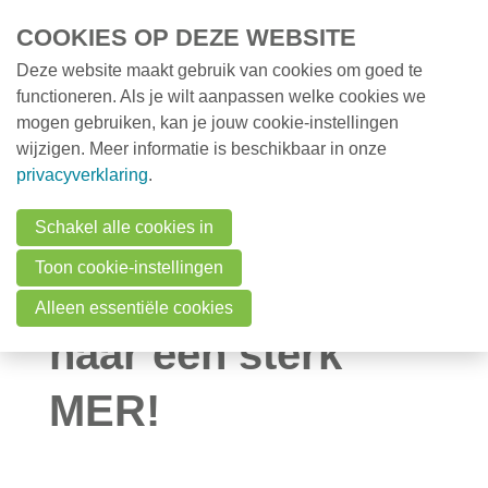
Overslaan en naar de inhoud gaan
COOKIES OP DEZE WEBSITE
Deze website maakt gebruik van cookies om goed te
MENU
Opleidingen
functioneren. Als je wilt aanpassen welke cookies we
mogen gebruiken, kan je jouw cookie-instellingen
Milieunieuws
wijzigen. Meer informatie is beschikbaar in onze
Milieunieuws
Save the date –
privacyverklaring
.
Onze nieuwsbrief
MER-congres:
Schakel alle cookies in
Over VMx
Toon cookie-instellingen
Samen op weg
Zoek een professional
Alleen essentiële cookies
FAQ
naar een sterk
Vacatures
MER!
Contact