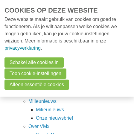
Overslaan en naar de inhoud gaan
COOKIES OP DEZE WEBSITE
Deze website maakt gebruik van cookies om goed te
MENU
Opleidingen
functioneren. Als je wilt aanpassen welke cookies we
mogen gebruiken, kan je jouw cookie-instellingen
Milieunieuws
wijzigen. Meer informatie is beschikbaar in onze
Over VMx
Sitemap
privacyverklaring
.
Zoek een professional
Schakel alle cookies in
VMx vzw sitemap
FAQ
Toon cookie-instellingen
Main menu
Vacatures
Alleen essentiële cookies
Opleidingen
VMx-opleidingen
Contact
Milieunieuws
Milieunieuws
Zoeken
Onze nieuwsbrief
Over VMx