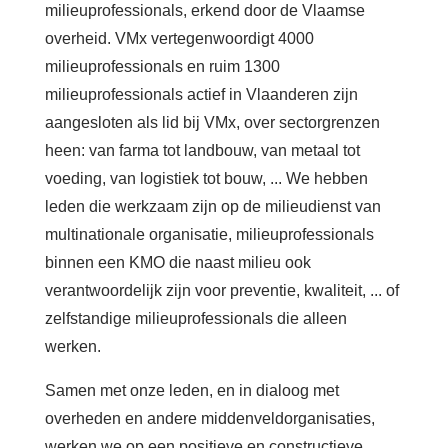
milieuprofessionals, erkend door de Vlaamse
Contact
overheid. VMx vertegenwoordigt 4000
milieuprofessionals en ruim 1300
Zoeken
milieuprofessionals actief in Vlaanderen zijn
aangesloten als lid bij VMx,
over sectorgrenzen
heen:
van farma tot landbouw, van metaal tot
Login
voeding, van logistiek tot bouw, ... We hebben
leden die werkzaam zijn op de milieudienst van
multinationale organisatie,
milieu
professionals
Français
binnen
een KMO die naast milieu ook
Nederlands
verantwoordelijk zijn voor preventie, kwaliteit, ... of
zelfstandige milieuprofessionals
die alleen
werken.
Samen met onze leden, en in dialoog met
overheden en andere middenveldorganisaties,
werken we op een positieve en constructieve