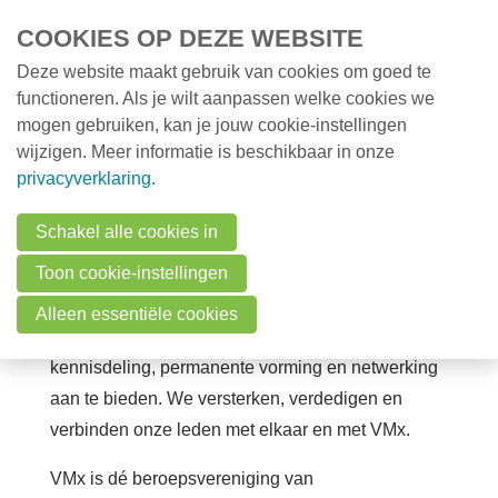
Overslaan en naar de inhoud gaan
COOKIES OP DEZE WEBSITE
Deze website maakt gebruik van cookies om goed te
MENU
Opleidingen
functioneren. Als je wilt aanpassen welke cookies we
mogen gebruiken, kan je jouw cookie-instellingen
Milieunieuws
wijzigen. Meer informatie is beschikbaar in onze
Over VMx
Over VMx vzw
privacyverklaring
.
Over VMx vzw
Word lid
Schakel alle cookies in
Ben jij milieuprofessional?
Dan vind je bij ons wat
Bestuursorgaan
Toon cookie-instellingen
je zoekt.
VMx biedt jou professionele
Deontologische code
ondersteuning bij de uitoefening van jouw beroep.
Alleen essentiële cookies
Mijlpalen
Dat doen we door belangenbehartiging,
kennisdeling, permanente vorming en netwerking
Zoek een professional
aan te bieden.
We versterken, verdedigen en
FAQ
verbinden onze leden met elkaar en met VMx.
Vacatures
VMx is dé beroepsvereniging van