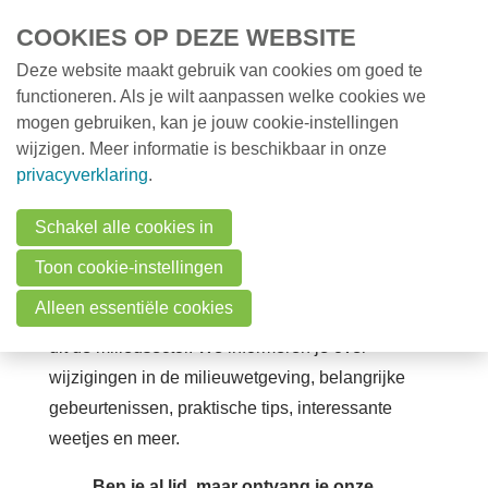
Overslaan en naar de inhoud gaan
COOKIES OP DEZE WEBSITE
Deze website maakt gebruik van cookies om goed te
MENU
Opleidingen
functioneren. Als je wilt aanpassen welke cookies we
mogen gebruiken, kan je jouw cookie-instellingen
Milieunieuws
wijzigen. Meer informatie is beschikbaar in onze
Milieunieuws
Onze nieuwsbrief
privacyverklaring
.
Onze nieuwsbrief
Schakel alle cookies in
Blijf op de hoogte met de VMx-nieuwsbrief
Over VMx
Toon cookie-instellingen
Zoek een professional
VMx-leden ontvangen
maandelijks
een
Alleen essentiële cookies
ledennieuwsbrief
boordevol relevante informatie
FAQ
uit de milieusector. We informeren je over
Vacatures
wijzigingen in de milieuwetgeving, belangrijke
gebeurtenissen, praktische tips, interessante
Contact
weetjes en meer.
Ben je al lid, maar ontvang je onze