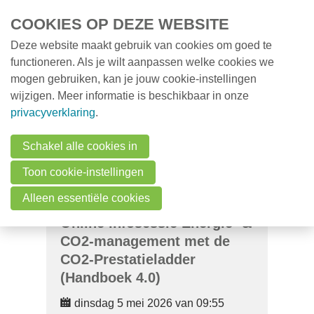
Overslaan en naar de inhoud gaan
COOKIES OP DEZE WEBSITE
Deze website maakt gebruik van cookies om goed te
MENU
Opleidingen
functioneren. Als je wilt aanpassen welke cookies we
mogen gebruiken, kan je jouw cookie-instellingen
Milieunieuws
wijzigen. Meer informatie is beschikbaar in onze
Over VMx
privacyverklaring
.
Zoek een professional
Schakel alle cookies in
FAQ
Toon cookie-instellingen
Vacatures
Alleen essentiële cookies
Online infosessie Energie- &
Contact
CO2-management met de
CO2-Prestatieladder
Zoeken
(Handboek 4.0)
dinsdag 5 mei 2026 van 09:55