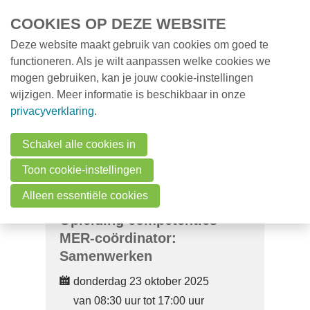
Overslaan en naar de inhoud gaan
COOKIES OP DEZE WEBSITE
Deze website maakt gebruik van cookies om goed te
MENU
Opleidingen
functioneren. Als je wilt aanpassen welke cookies we
mogen gebruiken, kan je jouw cookie-instellingen
Milieunieuws
wijzigen. Meer informatie is beschikbaar in onze
Over VMx
privacyverklaring
.
Zoek een professional
Schakel alle cookies in
FAQ
Toon cookie-instellingen
Vacatures
Alleen essentiële cookies
Opleiding competenties
Contact
MER-coördinator:
Samenwerken
Zoeken
donderdag 23 oktober 2025
van 08:30 uur tot 17:00 uur