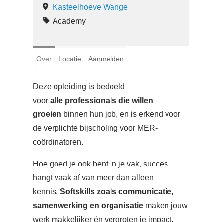
Login
Kasteelhoeve Wange
Academy
Français
Nederlands
Over
Locatie
Aanmelden
Deze opleiding is bedoeld
voor
alle
professionals die willen
groeien
binnen hun job, en is erkend voor
de verplichte bijscholing voor MER-
coördinatoren.
Hoe goed je ook bent in je vak, succes
hangt vaak af van meer dan alleen
kennis.
Softskills zoals communicatie,
samenwerking en organisatie
maken jouw
werk makkelijker én vergroten je impact.