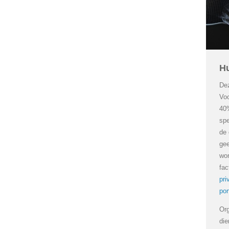
Hu
Dez
Voo
40%
spe
de 
gee
wor
fac
pri
por
Org
die