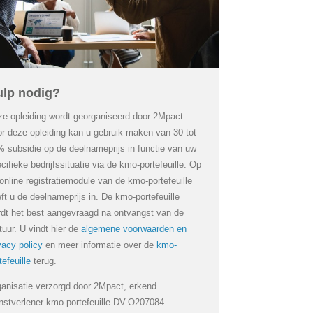
Login
Français
Nederlands
lp nodig?
e opleiding wordt georganiseerd door 2Mpact.
r deze opleiding kan u gebruik maken van 30 tot
 subsidie op de deelnameprijs in functie van uw
cifieke bedrijfssituatie via de kmo-portefeuille. Op
online registratiemodule van de kmo-portefeuille
ft u de deelnameprijs in. De kmo-portefeuille
dt het best aangevraagd na ontvangst van de
tuur. U vindt hier de
algemene voorwaarden en
vacy policy
en meer informatie over de
kmo-
tefeuille
terug.
anisatie verzorgd door 2Mpact, erkend
nstverlener kmo-portefeuille DV.O207084