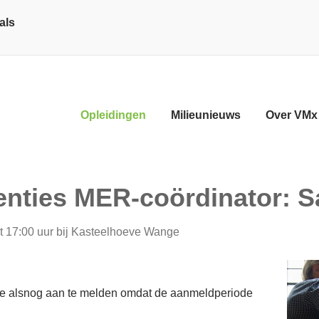
als
Opleidingen
Milieunieuws
Over VMx
D
enties MER-coördinator:
t 17:00 uur
bij
Kasteelhoeve Wange
 je alsnog aan te melden omdat de aanmeldperiode