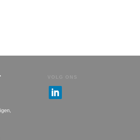
r
VOLG ONS
igen,