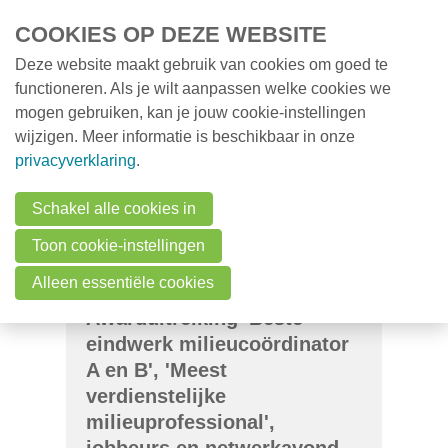
Overslaan en naar de inhoud gaan
COOKIES OP DEZE WEBSITE
Deze website maakt gebruik van cookies om goed te
MENU
Opleidingen
functioneren. Als je wilt aanpassen welke cookies we
mogen gebruiken, kan je jouw cookie-instellingen
Milieunieuws
wijzigen. Meer informatie is beschikbaar in onze
Over VMx
privacyverklaring
.
Zoek een professional
Schakel alle cookies in
FAQ
Toon cookie-instellingen
Vacatures
Alleen essentiële cookies
Awarduitreiking 'Beste
Contact
eindwerk milieucoördinator
A en B', 'Meest
Zoeken
verdienstelijke
milieuprofessional',