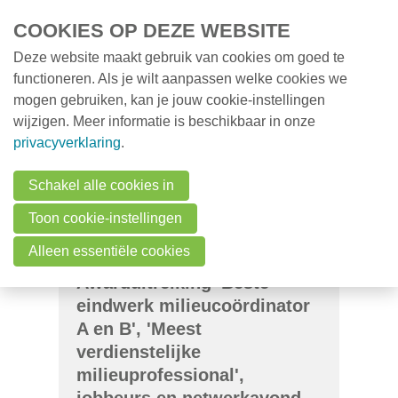
Overslaan en naar de inhoud gaan
COOKIES OP DEZE WEBSITE
Deze website maakt gebruik van cookies om goed te
MENU
Opleidingen
functioneren. Als je wilt aanpassen welke cookies we
mogen gebruiken, kan je jouw cookie-instellingen
Milieunieuws
wijzigen. Meer informatie is beschikbaar in onze
Over VMx
privacyverklaring
.
Zoek een professional
Schakel alle cookies in
FAQ
Toon cookie-instellingen
Vacatures
Alleen essentiële cookies
Awarduitreiking 'Beste
Contact
eindwerk milieucoördinator
A en B', 'Meest
Zoeken
verdienstelijke
milieuprofessional',