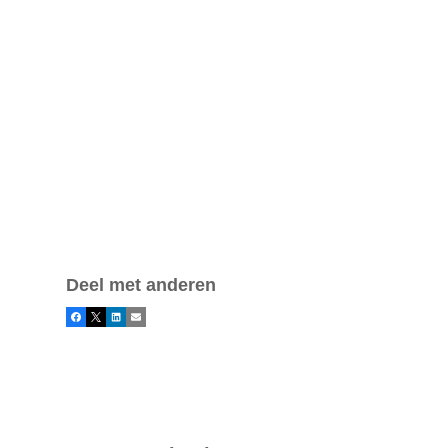
Deel met anderen
Facebook
X
LinkedIn
E-mail