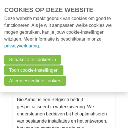
Overslaan en naar de inhoud gaan
COOKIES OP DEZE WEBSITE
Deze website maakt gebruik van cookies om goed te
MENU
Opleidingen
functioneren. Als je wilt aanpassen welke cookies we
mogen gebruiken, kan je jouw cookie-instellingen
Milieunieuws
wijzigen. Meer informatie is beschikbaar in onze
Over VMx
privacyverklaring
.
Vacatures op VMx
Zoek een professional
Bio Armor
Schakel alle cookies in
FAQ
10 juni 15:01 in
Vacatures op VMx
Toon cookie-instellingen
Vacatures
Milieudeskundige
Alleen essentiële cookies
Waterzuivering (m/v)
Contact
Bio Armor is een Belgisch bedrijf
gespecialiseerd in waterzuivering. We
Zoeken
ondersteunen bedrijven bij het optimaliseren
van bestaande installaties en het ontwerpen,