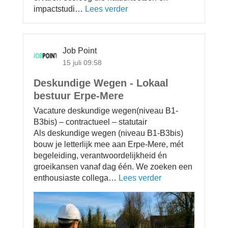
g
impactstudi…
Lees verder
o
u
g
v
u
e
e
r
r
z
Job Point
E
a
15 juli 09:58
r
a
v
m
Deskundige Wegen - Lokaal
a
h
bestuur Erpe-Mere
r
e
e
i
Vacature deskundige wegen(niveau B1-
n
d
B3bis) – contractueel – statutair
e
-
Als deskundige wegen (niveau B1-B3bis)
c
G
bouw je letterlijk mee aan Erpe-Mere, mét
o
e
begeleiding, verantwoordelijkheid én
l
n
groeikansen vanaf dag één. We zoeken een
o
t
enthousiaste collega…
Lees verder
o
o
b
v
g
r
e
n
u
r
a
g
D