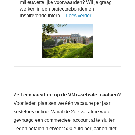
milieuwettelijke voorwaarden? Wil je graag
(
werken in een projectgebonden en
M
inspirerende intern…
Lees verder
o
/
v
V
e
/
r
X
M
)
i
l
i
e
u
c
o
Zelf een vacature op de VMx-website plaatsen?
n
s
Voor leden plaatsen we één vacature per jaar
u
kosteloos online. Vanaf de 2de vacature wordt
l
gevraagd een commercieel account af te sluiten.
t
a
Leden betalen hiervoor 500 euro per jaar en niet-
n