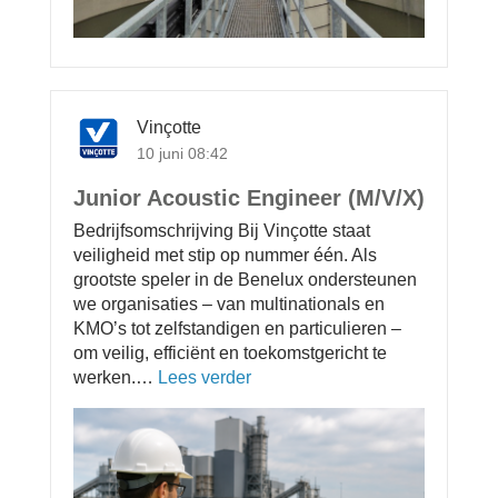
m
e
b
m
s
e
e
k
s
n
u
t
n
u
Vinçotte
d
u
10 juni 08:42
i
r
g
B
Junior Acoustic Engineer (M/V/X)
e
o
Bedrijfsomschrijving Bij Vinçotte staat
W
o
veiligheid met stip op nummer één. Als
a
r
grootste speler in de Benelux ondersteunen
t
t
we organisaties – van multinationals en
e
m
KMO’s tot zelfstandigen en particulieren –
r
e
om veilig, efficiënt en toekomstgericht te
z
e
werken.…
Lees verder
o
u
r
v
i
b
e
v
e
r
e
e
J
r
k