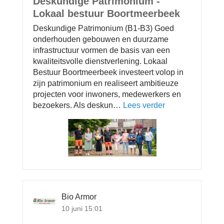
Deskundige Patrimonium -
l
Lokaal bestuur Boortmeerbeek
i
Deskundige Patrimonium (B1-B3) Goed
t
onderhouden gebouwen en duurzame
e
infrastructuur vormen de basis van een
i
kwaliteitsvolle dienstverlening. Lokaal
t
Bestuur Boortmeerbeek investeert volop in
(
zijn patrimonium en realiseert ambitieuze
e
projecten voor inwoners, medewerkers en
n
bezoekers. Als deskun…
Lees verder
o
o
v
p
e
e
r
n
D
b
e
a
s
r
k
e
u
w
Bio Armor
n
e
10 juni 15:01
d
r