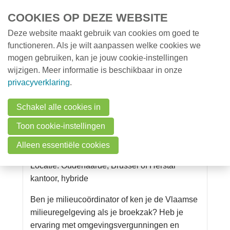
Overslaan en naar de inhoud gaan
COOKIES OP DEZE WEBSITE
Deze website maakt gebruik van cookies om goed te
MENU
Opleidingen
functioneren. Als je wilt aanpassen welke cookies we
mogen gebruiken, kan je jouw cookie-instellingen
Milieunieuws
wijzigen. Meer informatie is beschikbaar in onze
Over VMx
privacyverklaring
.
Vacatures op VMx
Zoek een professional
Ramboll
Schakel alle cookies in
FAQ
13 mei 16:39 in
Vacatures op VMx
Toon cookie-instellingen
Vacatures
Milieuconsultant & auditor
Alleen essentiële cookies
Contact
Locatie: Oudenaarde, Brussel of Herstal
kantoor, hybride
Ben je milieucoördinator of ken je de Vlaamse
Zoeken
milieuregelgeving als je broekzak? Heb je
ervaring met omgevingsvergunningen en