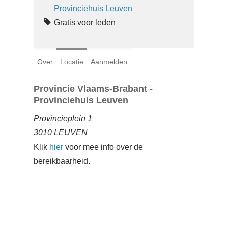
Login
Provinciehuis Leuven
Gratis voor leden
Français
Nederlands
Over
Locatie
Aanmelden
Provincie Vlaams-Brabant -
Provinciehuis Leuven
Provincieplein 1
3010 LEUVEN
Klik
hier
voor mee info over de
bereikbaarheid.