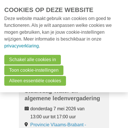
Overslaan en naar de inhoud gaan
COOKIES OP DEZE WEBSITE
Deze website maakt gebruik van cookies om goed te
MENU
Opleidingen
functioneren. Als je wilt aanpassen welke cookies we
mogen gebruiken, kan je jouw cookie-instellingen
Milieunieuws
wijzigen. Meer informatie is beschikbaar in onze
Over VMx
privacyverklaring
.
Zoek een professional
Schakel alle cookies in
FAQ
Toon cookie-instellingen
Vacatures
Alleen essentiële cookies
Studiedag Water en
Contact
algemene ledenvergadering
donderdag 7 mei 2026 van
Zoeken
13:00 uur tot 17:00 uur
Provincie Vlaams-Brabant -