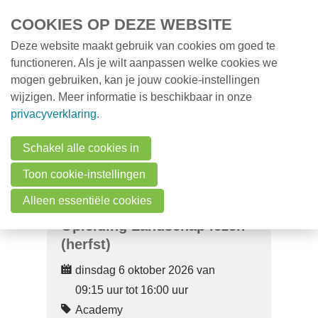
Overslaan en naar de inhoud gaan
COOKIES OP DEZE WEBSITE
Deze website maakt gebruik van cookies om goed te
MENU
Opleidingen
functioneren. Als je wilt aanpassen welke cookies we
mogen gebruiken, kan je jouw cookie-instellingen
Milieunieuws
wijzigen. Meer informatie is beschikbaar in onze
Over VMx
privacyverklaring
.
Zoek een professional
Schakel alle cookies in
FAQ
Toon cookie-instellingen
Vacatures
Alleen essentiële cookies
Opleiding Landschap lezen
Contact
(herfst)
dinsdag 6 oktober 2026 van
Zoeken
09:15 uur tot 16:00 uur
Academy