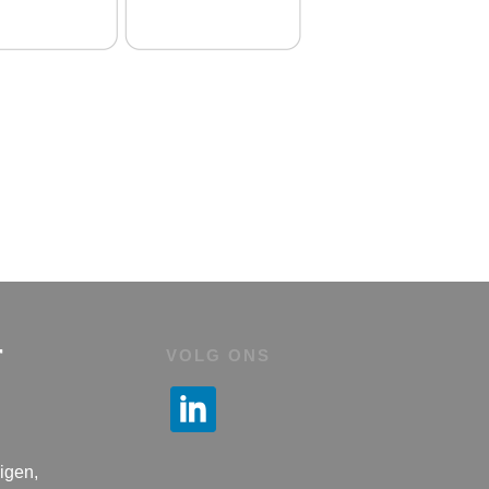
r
VOLG ONS
igen,