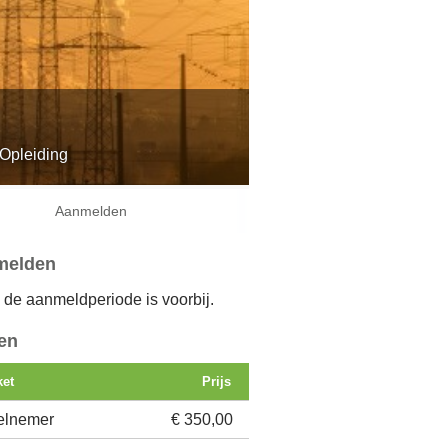
Login
Français
Nederlands
Opleiding
Aanmelden
melden
, de aanmeldperiode is voorbij.
zen
ket
Prijs
elnemer
€ 350,00