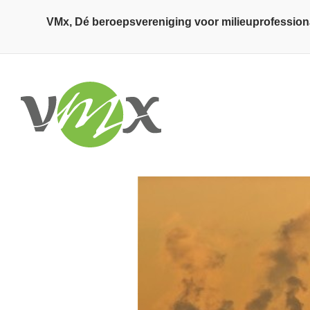
Overslaan en naar de inhoud gaan
VMx, Dé beroepsvereniging voor milieuprofession