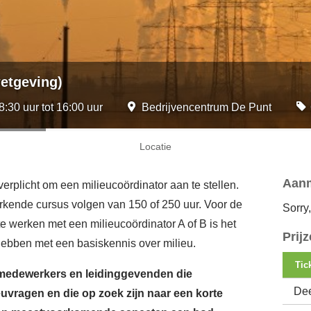
wetgeving)
:30 uur tot 16:00 uur
Bedrijvencentrum De Punt
Locatie
Aan
erplicht om een milieucoördinator aan te stellen.
rkende cursus volgen van 150 of 250 uur. Voor de
Sorry
 te werken met een milieucoördinator A of B is het
Prij
 hebben met een basiskennis over milieu.
Tic
t medewerkers en leidinggevenden die
De
uvragen en die op zoek zijn naar een korte