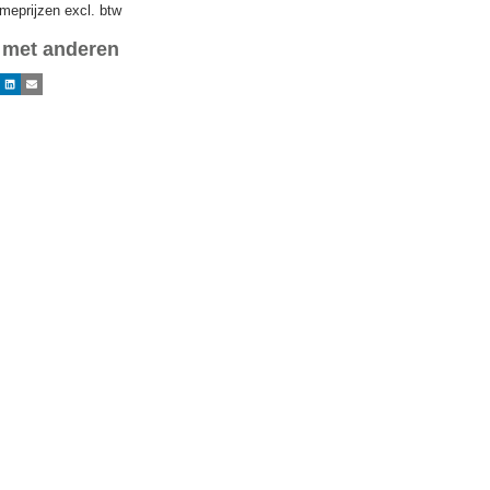
meprijzen excl. btw
 met anderen
ok
LinkedIn
E-mail