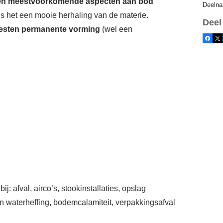
 en meestvoorkomende aspecten aan bod
Deelna
is het een mooie herhaling van de materie.
Deel
testen permanente vorming
(wel een
Facebo
X
ij: afval, airco’s, stookinstallaties, opslag
 en waterheffing, bodemcalamiteit, verpakkingsafval