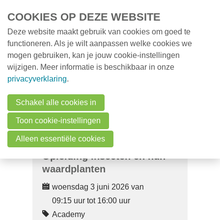
Overslaan en naar de inhoud gaan
COOKIES OP DEZE WEBSITE
Deze website maakt gebruik van cookies om goed te
MENU
Opleidingen
functioneren. Als je wilt aanpassen welke cookies we
mogen gebruiken, kan je jouw cookie-instellingen
Milieunieuws
wijzigen. Meer informatie is beschikbaar in onze
Over VMx
privacyverklaring
.
Zoek een professional
Schakel alle cookies in
FAQ
Toon cookie-instellingen
Vacatures
Alleen essentiële cookies
Opleiding Insecten en hun
Contact
waardplanten
woensdag 3 juni 2026 van
Zoeken
09:15 uur tot 16:00 uur
Academy