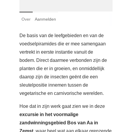
Login
Over
Aanmelden
Français
Nederlands
De basis van de leefgebieden en van de
voedselpiramides die er mee samengaan
vertrekt in eerste instantie vanuit de
bodem. Direct daarmee verbonden zijn de
planten die er in groeien, en onmiddellijk
daarop zijn de insecten geënt die een
sleutelpositie innemen tussen de
vegetarische en carnivorische werelden.
Hoe dat in zijn werk gaat zien we in deze
excursie in het voormalige
zandwinningsgebied Bos van Aa in
Zemst
, waar heel wat aan elkaar grenzende