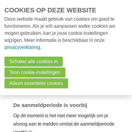
Overslaan en naar de inhoud gaan
COOKIES OP DEZE WEBSITE
Deze website maakt gebruik van cookies om goed te
MENU
Opleidingen
functioneren. Als je wilt aanpassen welke cookies we
mogen gebruiken, kan je jouw cookie-instellingen
Milieunieuws
wijzigen. Meer informatie is beschikbaar in onze
Over VMx
Opleiding Insecten
privacyverklaring
.
Zoek een professional
en hun
Schakel alle cookies in
FAQ
Toon cookie-instellingen
waardplanten
Vacatures
Alleen essentiële cookies
woensdag 3 juni 2026 van 09:15 uur tot 16:00 uur
Contact
De aanmeldperiode is voorbij
Zoeken
Op dit moment is het niet meer mogelijk om je
alsnog aan te melden omdat de aanmeldperiode