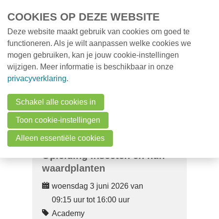
Overslaan en naar de inhoud gaan
COOKIES OP DEZE WEBSITE
Deze website maakt gebruik van cookies om goed te
MENU
Opleidingen
functioneren. Als je wilt aanpassen welke cookies we
mogen gebruiken, kan je jouw cookie-instellingen
Milieunieuws
wijzigen. Meer informatie is beschikbaar in onze
Over VMx
privacyverklaring
.
Zoek een professional
Schakel alle cookies in
FAQ
Toon cookie-instellingen
Vacatures
Alleen essentiële cookies
Opleiding Insecten en hun
Contact
waardplanten
woensdag 3 juni 2026 van
Zoeken
09:15 uur tot 16:00 uur
Academy