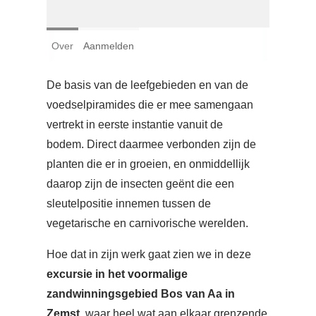
Login
Over
Aanmelden
Français
Nederlands
De basis van de leefgebieden en van de
voedselpiramides die er mee samengaan
vertrekt in eerste instantie vanuit de
bodem. Direct daarmee verbonden zijn de
planten die er in groeien, en onmiddellijk
daarop zijn de insecten geënt die een
sleutelpositie innemen tussen de
vegetarische en carnivorische werelden.
Hoe dat in zijn werk gaat zien we in deze
excursie in het voormalige
zandwinningsgebied Bos van Aa in
Zemst
, waar heel wat aan elkaar grenzende