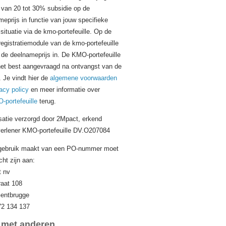
van 20 tot 30% subsidie op de
eprijs in functie van jouw specifieke
ssituatie via de kmo-portefeuille. Op de
registratiemodule van de kmo-portefeuille
 de deelnameprijs in. De KMO-portefeuille
het best aangevraagd na ontvangst van de
. Je vindt hier de
algemene voorwaarden
acy policy
en meer informatie over
-portefeuille
terug.
satie verzorgd door 2Mpact, erkend
verlener KMO-portefeuille DV.O207084
 gebruik maakt van een PO-nummer moet
icht zijn aan:
 nv
raat 108
entbrugge
2 134 137
 met anderen