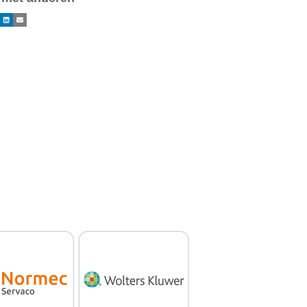
ok
LinkedIn
E-mail