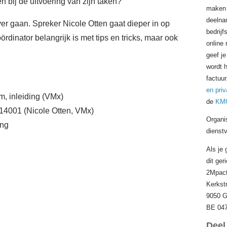
 bij de uitvoering van zijn taken?
maken 
deelnam
ver gaan. Spreker Nicole Otten gaat dieper in op
bedrijf
rdinator belangrijk is met tips en tricks, maar ook
online 
geef je
wordt 
factuur
en priv
, inleiding (VMx)
de
KMO
14001 (Nicole Otten, VMx)
Organi
ing
dienst
Als je
dit ger
2Mpact
Kerkst
9050 G
BE 047
Deel