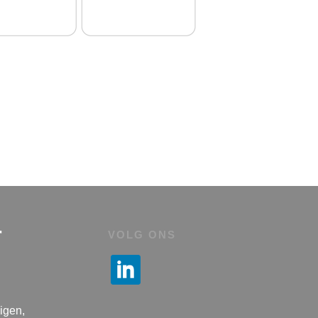
r
VOLG ONS
igen,