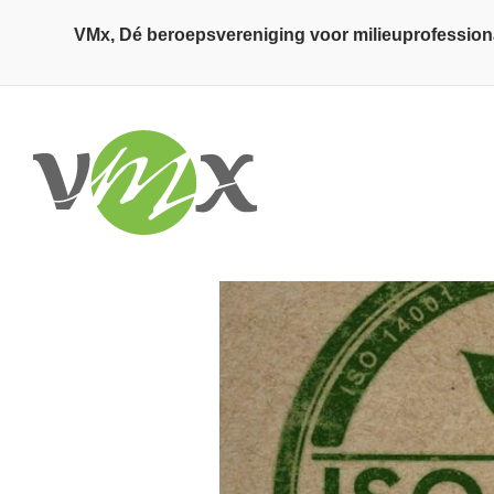
Overslaan en naar de inhoud gaan
VMx, Dé beroepsvereniging voor milieuprofession