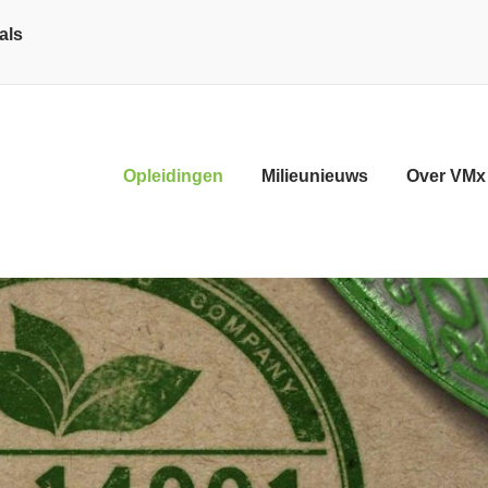
als
Opleidingen
Milieunieuws
Over VMx
D