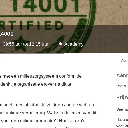
14001
09:55 uur tot 12:15 uur
Academy
r
Aa
Aan
e met een milieuzorgsysteem conform de
enkt je organisatie erover na dit te
Geen 
Prij
em heeft men als doel te voldoen aan de wet- en
Deelna
 continue verbetering. Wat zijn de eisen van dit
Deze o
k voor een milieucoördinator? Hoe kan zo'n
voor V