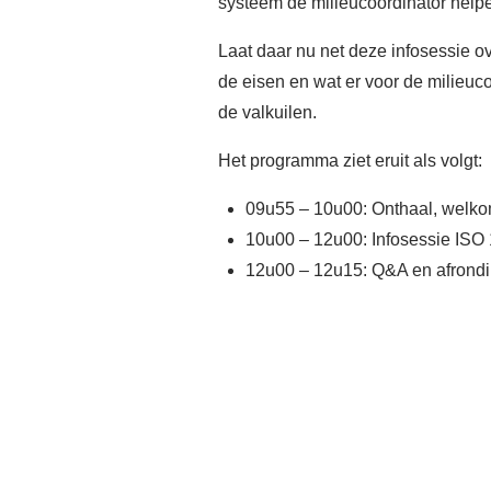
systeem de milieucoördinator helpen
Laat daar nu net deze infosessie o
de eisen en wat er voor de milieucoö
de valkuilen.
Het programma ziet eruit als volgt:
09u55 – 10u00: Onthaal, welkom
10u00 – 12u00: Infosessie ISO 
12u00 – 12u15: Q&A en afrond