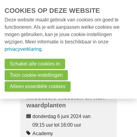
Overslaan en naar de inhoud gaan
COOKIES OP DEZE WEBSITE
Deze website maakt gebruik van cookies om goed te
MENU
Opleidingen
functioneren. Als je wilt aanpassen welke cookies we
mogen gebruiken, kan je jouw cookie-instellingen
Milieunieuws
wijzigen. Meer informatie is beschikbaar in onze
Over VMx
privacyverklaring
.
Zoek een professional
Schakel alle cookies in
FAQ
Toon cookie-instellingen
Vacatures
Alleen essentiële cookies
Infosessie Insecten en hun
Contact
waardplanten
donderdag 6 juni 2024 van
Zoeken
09:15 uur tot 16:00 uur
Academy