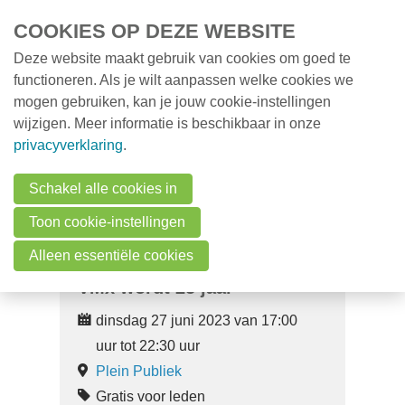
Overslaan en naar de inhoud gaan
COOKIES OP DEZE WEBSITE
Deze website maakt gebruik van cookies om goed te
MENU
Opleidingen
functioneren. Als je wilt aanpassen welke cookies we
mogen gebruiken, kan je jouw cookie-instellingen
Milieunieuws
wijzigen. Meer informatie is beschikbaar in onze
Over VMx
privacyverklaring
.
Zoek een professional
Schakel alle cookies in
FAQ
Toon cookie-instellingen
Vacatures
Alleen essentiële cookies
VMx wordt 25 jaar
Contact
dinsdag 27 juni 2023 van 17:00
uur tot 22:30 uur
Zoeken
Plein Publiek
Gratis voor leden