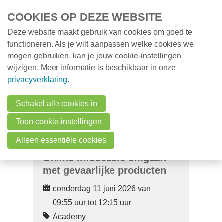
Overslaan en naar de inhoud gaan
COOKIES OP DEZE WEBSITE
Deze website maakt gebruik van cookies om goed te
MENU
Opleidingen
functioneren. Als je wilt aanpassen welke cookies we
mogen gebruiken, kan je jouw cookie-instellingen
Milieunieuws
wijzigen. Meer informatie is beschikbaar in onze
Over VMx
privacyverklaring
.
Zoek een professional
Schakel alle cookies in
FAQ
Toon cookie-instellingen
Vacatures
Alleen essentiële cookies
Online infosessie omgaan
Contact
met gevaarlijke producten
donderdag 11 juni 2026 van
Zoeken
09:55 uur tot 12:15 uur
Academy