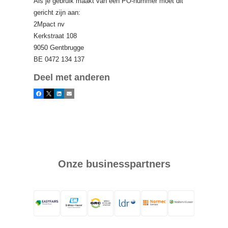
Als je gebruik maakt van een PO-nummer moet dit
gericht zijn aan:
2Mpact nv
Kerkstraat 108
9050 Gentbrugge
BE 0472 134 137
Deel met anderen
Facebook
X
LinkedIn
E-mail
Onze businesspartners