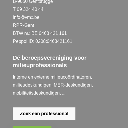
B-9050 Gentbrugge
T 09 324 40 44
info@vmx.be
RPR-Gent
BTW nr.: BE 0463 421 161
Peppol ID: 0208:0463421161
Dé beroepsvereniging voor
milieuprofessionals
Interne en externe milieucoördinatoren,
milieudeskundigen, MER-deskundigen,
mobiliteitsdeskundigen, ...
Zoek een professional