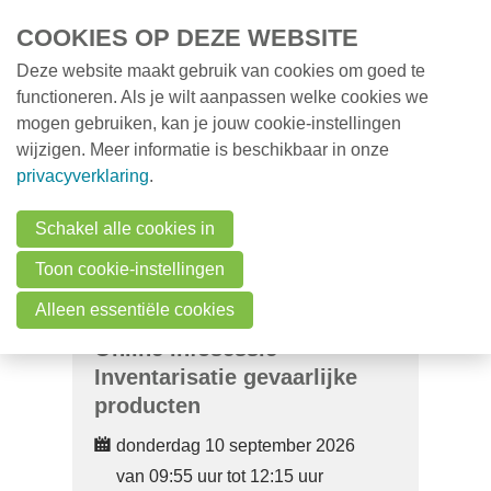
Overslaan en naar de inhoud gaan
COOKIES OP DEZE WEBSITE
Deze website maakt gebruik van cookies om goed te
MENU
Opleidingen
functioneren. Als je wilt aanpassen welke cookies we
mogen gebruiken, kan je jouw cookie-instellingen
Milieunieuws
wijzigen. Meer informatie is beschikbaar in onze
Over VMx
privacyverklaring
.
Zoek een professional
Schakel alle cookies in
FAQ
Toon cookie-instellingen
Vacatures
Alleen essentiële cookies
Online infosessie
Contact
Inventarisatie gevaarlijke
producten
Zoeken
donderdag 10 september 2026
van 09:55 uur tot 12:15 uur