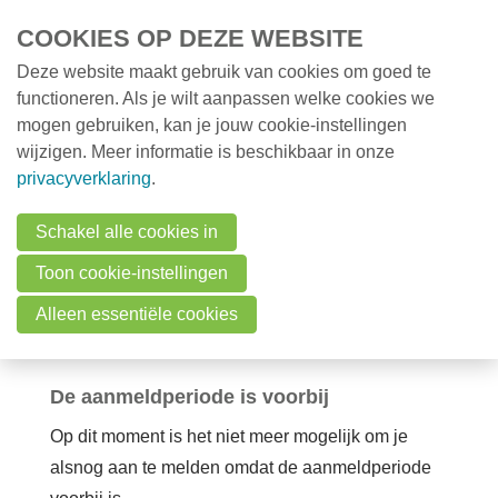
Overslaan en naar de inhoud gaan
COOKIES OP DEZE WEBSITE
Deze website maakt gebruik van cookies om goed te
MENU
Opleidingen
functioneren. Als je wilt aanpassen welke cookies we
mogen gebruiken, kan je jouw cookie-instellingen
Milieunieuws
wijzigen. Meer informatie is beschikbaar in onze
Over VMx
Opleiding
privacyverklaring
.
Zoek een professional
Landschap lezen
Schakel alle cookies in
FAQ
Toon cookie-instellingen
(lente)
Vacatures
Alleen essentiële cookies
dinsdag 19 mei 2026 van 09:15 uur tot 16:00 uur
Contact
De aanmeldperiode is voorbij
Zoeken
Op dit moment is het niet meer mogelijk om je
alsnog aan te melden omdat de aanmeldperiode