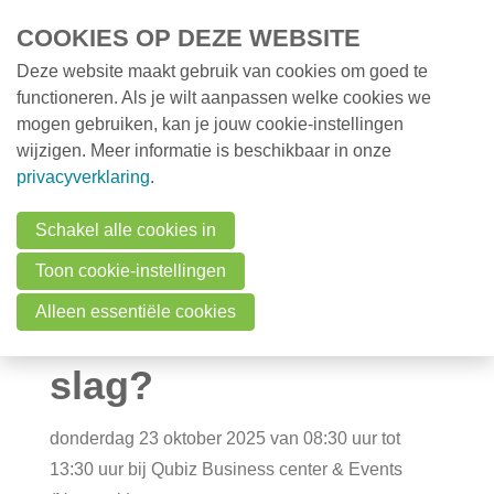
Overslaan en naar de inhoud gaan
COOKIES OP DEZE WEBSITE
Deze website maakt gebruik van cookies om goed te
MENU
Opleidingen
functioneren. Als je wilt aanpassen welke cookies we
mogen gebruiken, kan je jouw cookie-instellingen
Milieunieuws
wijzigen. Meer informatie is beschikbaar in onze
Over VMx
Workshop e-
privacyverklaring
.
Zoek een professional
facturatie via
Schakel alle cookies in
FAQ
Toon cookie-instellingen
Peppol: hoe ga je
Vacatures
Alleen essentiële cookies
concreet aan de
Contact
slag?
Zoeken
donderdag 23 oktober 2025 van 08:30 uur tot
13:30 uur
bij
Qubiz Business center & Events