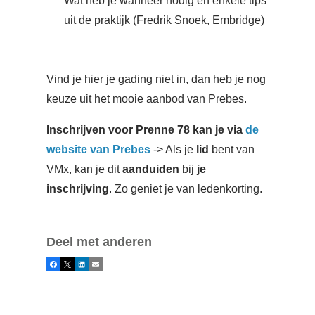
Wat heb je wanneer nodig en enkele tips
uit de praktijk (Fredrik Snoek, Embridge)
Vind je hier je gading niet in, dan heb je nog
keuze uit het mooie aanbod van Prebes.
Inschrijven voor Prenne 78 kan je via
de
website van Prebes
-> Als je
lid
bent van
VMx, kan je dit
aanduiden
bij
je
inschrijving
.
Zo geniet je van ledenkorting.
Deel met anderen
Facebook
X
LinkedIn
E-mail