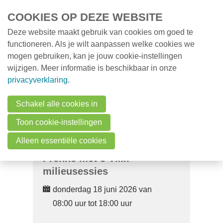
Overslaan en naar de inhoud gaan
COOKIES OP DEZE WEBSITE
Deze website maakt gebruik van cookies om goed te
MENU
Opleidingen
functioneren. Als je wilt aanpassen welke cookies we
mogen gebruiken, kan je jouw cookie-instellingen
Milieunieuws
wijzigen. Meer informatie is beschikbaar in onze
Over VMx
privacyverklaring
.
Zoek een professional
Schakel alle cookies in
FAQ
Toon cookie-instellingen
Vacatures
Alleen essentiële cookies
Prenne met 5 VMx-
Contact
milieusessies
donderdag 18 juni 2026 van
Zoeken
08:00 uur tot 18:00 uur