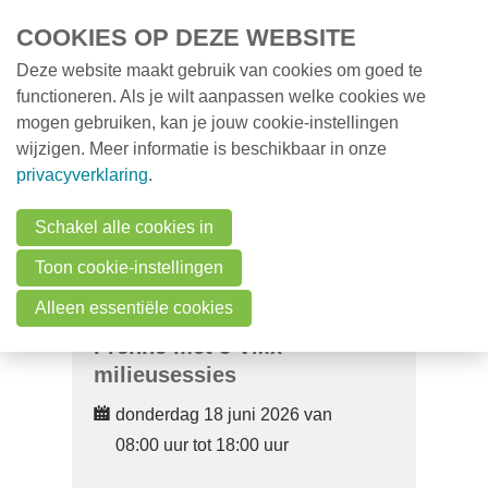
Overslaan en naar de inhoud gaan
COOKIES OP DEZE WEBSITE
Deze website maakt gebruik van cookies om goed te
MENU
Opleidingen
functioneren. Als je wilt aanpassen welke cookies we
mogen gebruiken, kan je jouw cookie-instellingen
Milieunieuws
wijzigen. Meer informatie is beschikbaar in onze
Over VMx
privacyverklaring
.
Zoek een professional
Schakel alle cookies in
FAQ
Toon cookie-instellingen
Vacatures
Alleen essentiële cookies
Prenne met 5 VMx-
Contact
milieusessies
donderdag 18 juni 2026 van
Zoeken
08:00 uur tot 18:00 uur