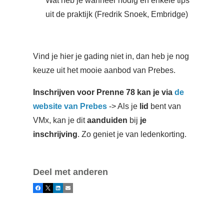
Wat heb je wanneer nodig en enkele tips
uit de praktijk (Fredrik Snoek, Embridge)
Vind je hier je gading niet in, dan heb je nog
keuze uit het mooie aanbod van Prebes.
Inschrijven voor Prenne 78 kan je via
de
website van Prebes
-> Als je
lid
bent van
VMx, kan je dit
aanduiden
bij
je
inschrijving
.
Zo geniet je van ledenkorting.
Deel met anderen
Facebook
X
LinkedIn
E-mail