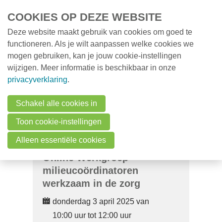
Overslaan en naar de inhoud gaan
COOKIES OP DEZE WEBSITE
Deze website maakt gebruik van cookies om goed te
MENU
Opleidingen
functioneren. Als je wilt aanpassen welke cookies we
mogen gebruiken, kan je jouw cookie-instellingen
Milieunieuws
wijzigen. Meer informatie is beschikbaar in onze
Over VMx
privacyverklaring
.
Zoek een professional
Schakel alle cookies in
FAQ
Toon cookie-instellingen
Vacatures
Alleen essentiële cookies
Online Werkgroep
Contact
milieucoördinatoren
werkzaam in de zorg
Zoeken
donderdag 3 april 2025 van
10:00 uur tot 12:00 uur