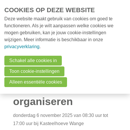
Overslaan en naar de inhoud gaan
COOKIES OP DEZE WEBSITE
Deze website maakt gebruik van cookies om goed te
MENU
Opleidingen
functioneren. Als je wilt aanpassen welke cookies we
mogen gebruiken, kan je jouw cookie-instellingen
Milieunieuws
wijzigen. Meer informatie is beschikbaar in onze
Over VMx
Opleiding
privacyverklaring
.
Zoek een professional
competenties MER-
Schakel alle cookies in
FAQ
Toon cookie-instellingen
coördinator:
Vacatures
Alleen essentiële cookies
Plannen en
Contact
organiseren
Zoeken
donderdag 6 november 2025 van 08:30 uur tot
17:00 uur
bij
Kasteelhoeve Wange