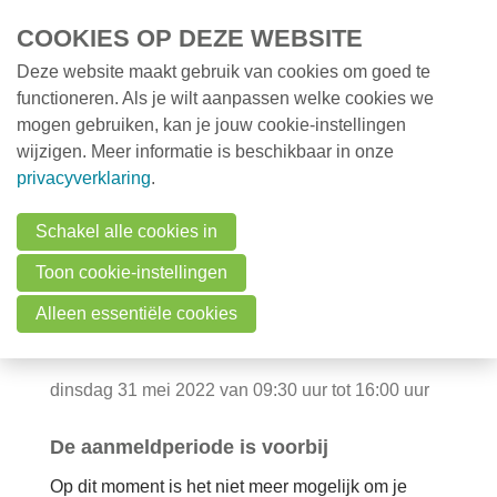
Overslaan en naar de inhoud gaan
COOKIES OP DEZE WEBSITE
Deze website maakt gebruik van cookies om goed te
MENU
Opleidingen
functioneren. Als je wilt aanpassen welke cookies we
mogen gebruiken, kan je jouw cookie-instellingen
Milieunieuws
wijzigen. Meer informatie is beschikbaar in onze
Over VMx
Infosessie:
privacyverklaring
.
Zoek een professional
Biodiversiteit in de
Schakel alle cookies in
FAQ
Toon cookie-instellingen
bedrijfstuin - hoe
Vacatures
Alleen essentiële cookies
begin je eraan?
Contact
dinsdag 31 mei 2022 van 09:30 uur tot 16:00 uur
Zoeken
De aanmeldperiode is voorbij
Op dit moment is het niet meer mogelijk om je