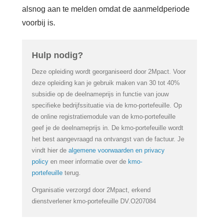
Login
alsnog aan te melden omdat de aanmeldperiode
voorbij is.
Français
Hulp nodig?
Nederlands
Deze opleiding wordt georganiseerd door 2Mpact. Voor
deze opleiding kan je gebruik maken van 30 tot 40%
subsidie op de deelnameprijs in functie van jouw
specifieke bedrijfssituatie via de kmo-portefeuille. Op
de online registratiemodule van de kmo-portefeuille
geef je de deelnameprijs in. De kmo-portefeuille wordt
het best aangevraagd na ontvangst van de factuur. Je
vindt hier de
algemene voorwaarden en privacy
policy
en meer informatie over de
kmo-
portefeuille
terug.
Organisatie verzorgd door 2Mpact, erkend
dienstverlener kmo-portefeuille DV.O207084