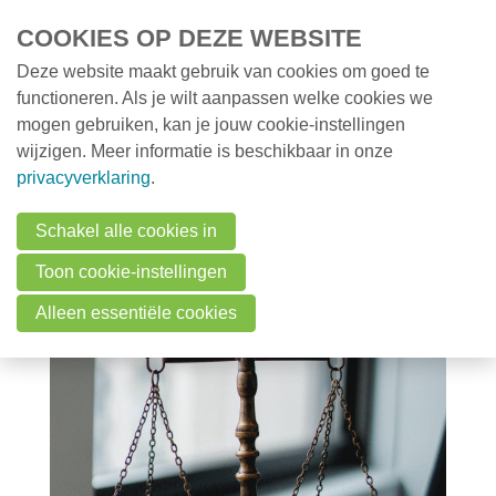
Overslaan en naar de inhoud gaan
COOKIES OP DEZE WEBSITE
Deze website maakt gebruik van cookies om goed te
MENU
Opleidingen
functioneren. Als je wilt aanpassen welke cookies we
mogen gebruiken, kan je jouw cookie-instellingen
Milieunieuws
wijzigen. Meer informatie is beschikbaar in onze
Milieunieuws
Van minnelijke
privacyverklaring
.
Onze nieuwsbrief
schikking naar
Schakel alle cookies in
Over VMx
Toon cookie-instellingen
herstelschikking
Zoek een professional
Alleen essentiële cookies
FAQ
Vacatures
Contact