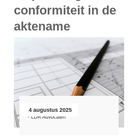
Zoeken
conformiteit in de
aktename
Login
Français
Nederlands
4 augustus 2025
LDR Advocaten