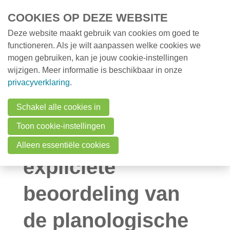
Overslaan en naar de inhoud gaan
COOKIES OP DEZE WEBSITE
Deze website maakt gebruik van cookies om goed te
MENU
Opleidingen
functioneren. Als je wilt aanpassen welke cookies we
mogen gebruiken, kan je jouw cookie-instellingen
Milieunieuws
wijzigen. Meer informatie is beschikbaar in onze
Milieunieuws
Klasse 3
privacyverklaring
.
Onze nieuwsbrief
meldingen
Schakel alle cookies in
Over VMx
Toon cookie-instellingen
vereisen een
Zoek een professional
Alleen essentiële cookies
FAQ
expliciete
Vacatures
beoordeling van
Contact
de planologische