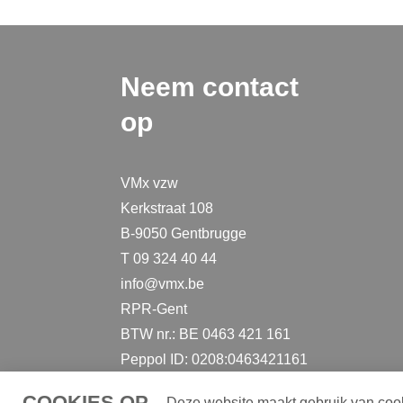
Neem contact
op
VMx vzw
Kerkstraat 108
B-9050 Gentbrugge
T 09 324 40 44
info@vmx.be
RPR-Gent
BTW nr.: BE 0463 421 161
Peppol ID: 0208:0463421161
COOKIES OP
Deze website maakt gebruik van cooki