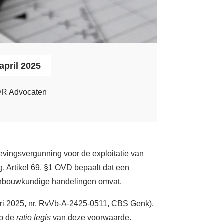
Zoeken
Login
april 2025
Français
R Advocaten
Nederlands
evingsvergunning voor de exploitatie van
ag. Artikel 69, §1 OVD bepaalt dat een
denbouwkundige handelingen omvat.
uari 2025, nr. RvVb-A-2425-0511, CBS Genk).
op de
ratio legis
van deze voorwaarde.