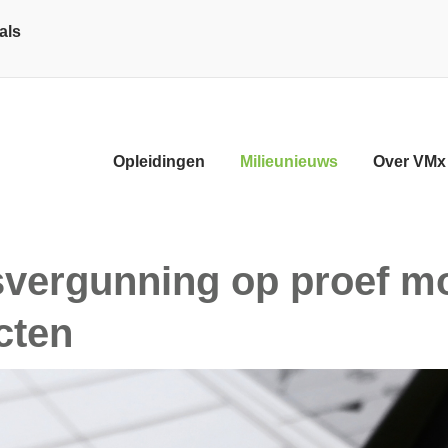
als
Opleidingen
Milieunieuws
Over VMx
D
ergunning op proef mo
cten