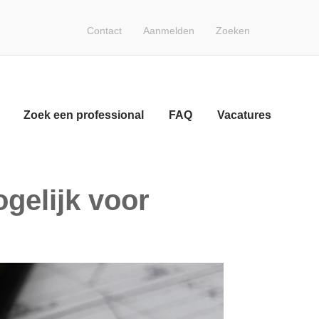
Contact
Aanmelden
Zoeken
Opleidingen
Milieunieuws
Milieunieuws
Zoek een professional
FAQ
Vacatures
Onze nieuwsbrief
eontologische code
Over VMx
Zoek een professional
gelijk voor
FAQ
Vacatures
Contact