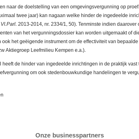
jzen naar de doelstelling van een omgevingsvergunning op proef.
(maximaal twee jaar) kan nagaan welke hinder de ingedeelde inri
.
Vl.Parl.
2013-2014, nr. 2334/1, 50). Tenminste indien daarover 
lementen van het vergunningsdossier kan worden uitgemaakt of d
 ook het geëigende instrument om de effectiviteit van bepaalde 
vzw Aktiegroep Leefmilieu Kempen e.a.).
 heeft de hinder van ingedeelde inrichtingen in de praktijk vas
roefvergunning om ook stedenbouwkundige handelingen te vergu
en
Onze businesspartners