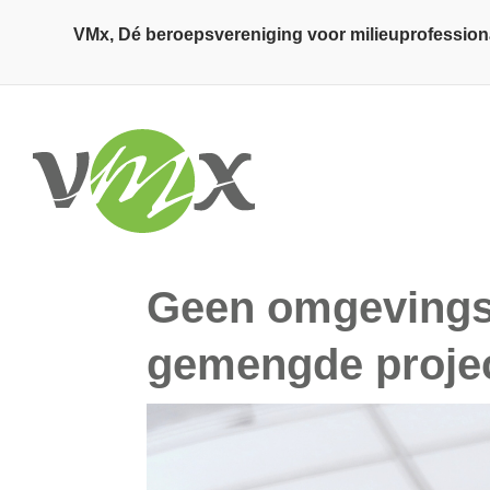
Overslaan en naar de inhoud gaan
VMx, Dé beroepsvereniging voor milieuprofession
Geen omgevingsv
gemengde proje