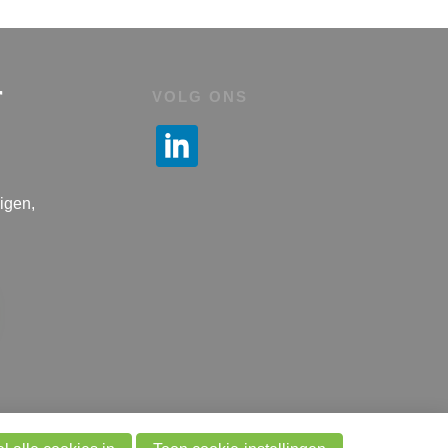
r
VOLG ONS
igen,