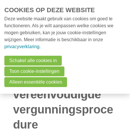
Overslaan en naar de inhoud gaan
COOKIES OP DEZE WEBSITE
Deze website maakt gebruik van cookies om goed te
MENU
Opleidingen
functioneren. Als je wilt aanpassen welke cookies we
mogen gebruiken, kan je jouw cookie-instellingen
Milieunieuws
wijzigen. Meer informatie is beschikbaar in onze
Milieunieuws
De restrictieve
privacyverklaring
.
Onze nieuwsbrief
interpretatie van
Schakel alle cookies in
Over VMx
Toon cookie-instellingen
de
Zoek een professional
Alleen essentiële cookies
FAQ
vereenvoudigde
Vacatures
vergunningsproce
Contact
dure