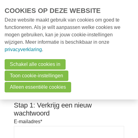
Overslaan en naar de inhoud gaan
COOKIES OP DEZE WEBSITE
Deze website maakt gebruik van cookies om goed te
MENU
Opleidingen
functioneren. Als je wilt aanpassen welke cookies we
mogen gebruiken, kan je jouw cookie-instellingen
Milieunieuws
wijzigen. Meer informatie is beschikbaar in onze
Over VMx
Vraag wachtwoord
privacyverklaring
.
Zoek een professional
herstel aan
Schakel alle cookies in
FAQ
Toon cookie-instellingen
Vacatures
Vul je e-mailadres in om een nieuw wachtwoord te
Alleen essentiële cookies
verkrijgen.
Contact
Stap 1: Verkrijg een nieuw
wachtwoord
Zoeken
E-mailadres
*