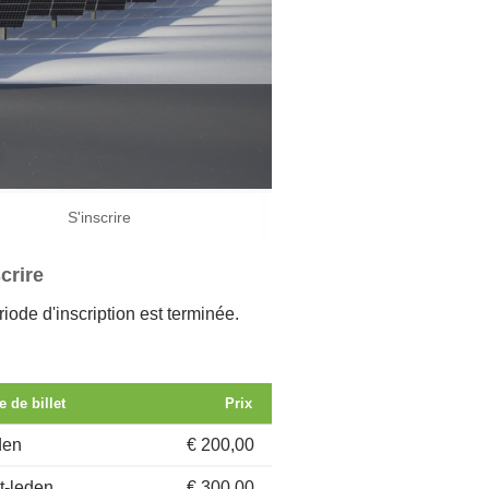
S'inscrire
crire
iode d'inscription est terminée.
e de billet
Prix
den
€ 200,00
t-leden
€ 300,00