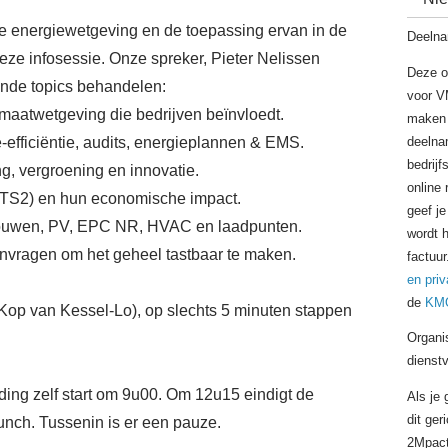
de energiewetgeving en de toepassing ervan in de
Deelna
 deze infosessie. Onze spreker, Pieter Nelissen
Deze o
ende topics behandelen:
voor V
maatwetgeving die bedrijven beïnvloedt.
maken 
deelnam
e‑efficiëntie, audits, energieplannen & EMS.
bedrijf
g, vergroening en innovatie.
online 
TS2) en hun economische impact.
geef je
ouwen, PV, EPC NR, HVAC en laadpunten.
wordt 
envragen om het geheel tastbaar te maken.
factuur
en priv
de
KMO
(Kop van Kessel-Lo), op slechts 5 minuten stappen
Organi
dienst
iding zelf start om 9u00. Om 12u15 eindigt de
Als je
dit ger
lunch. Tussenin is er een pauze.
2Mpact