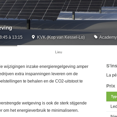
eving
8:45 à 13:15
KVK (Kop van Kessel-Lo)
Academy
Lieu
S'ins
le wijzigingen inzake energieregelgeving amper
edrijven extra inspanningen leveren om de
La pér
lstellingen te behalen en de CO2-uitstoot te
Prix
Typ
verstrengde wetgeving is ook de sterk stijgende
Le
er om het energieverbruik te minimaliseren.
Nie