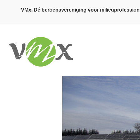
Overslaan en naar de inhoud gaan
VMx, Dé beroepsvereniging voor milieuprofession