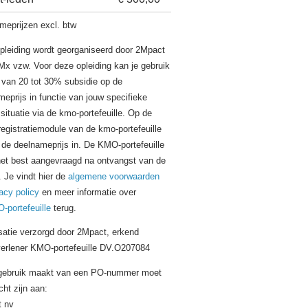
meprijzen excl. btw
pleiding wordt georganiseerd door 2Mpact
Mx vzw. Voor deze opleiding kan je gebruik
van 20 tot 30% subsidie op de
eprijs in functie van jouw specifieke
ssituatie via de kmo-portefeuille. Op de
registratiemodule van de kmo-portefeuille
 de deelnameprijs in. De KMO-portefeuille
het best aangevraagd na ontvangst van de
. Je vindt hier de
algemene voorwaarden
acy policy
en meer informatie over
-portefeuille
terug.
satie verzorgd door 2Mpact, erkend
verlener KMO-portefeuille DV.O207084
 gebruik maakt van een PO-nummer moet
icht zijn aan:
 nv