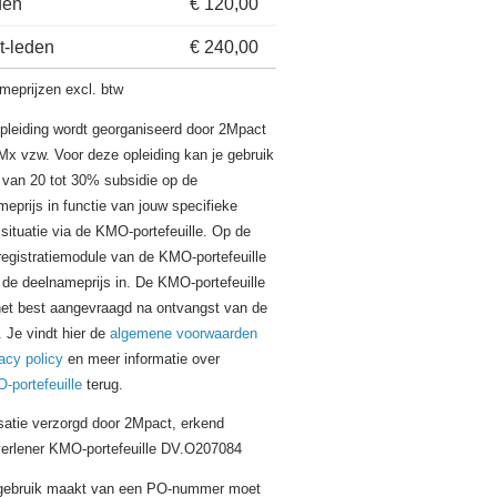
den
€ 120,00
t-leden
€ 240,00
meprijzen excl. btw
pleiding wordt georganiseerd door 2Mpact
Mx vzw. Voor deze opleiding kan je gebruik
van 20 tot 30% subsidie op de
eprijs in functie van jouw specifieke
ssituatie via de KMO-portefeuille. Op de
registratiemodule van de KMO-portefeuille
 de deelnameprijs in. De KMO-portefeuille
het best aangevraagd na ontvangst van de
. Je vindt hier de
algemene voorwaarden
acy policy
en meer informatie over
-portefeuille
terug.
satie verzorgd door 2Mpact, erkend
verlener KMO-portefeuille DV.O207084
 gebruik maakt van een PO-nummer moet