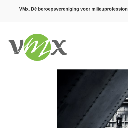
Overslaan en naar de inhoud gaan
VMx, Dé beroepsvereniging voor milieuprofession