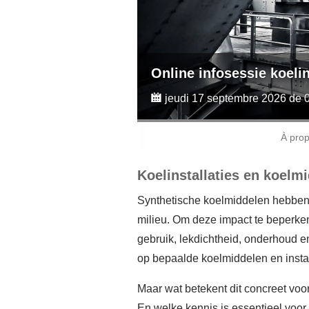
Online infosessie koelin
jeudi 17 septembre 2026 de 
À pro
Koelinstallaties en koelm
Synthetische koelmiddelen hebben 
milieu. Om deze impact te beperken,
gebruik, lekdichtheid, onderhoud e
op bepaalde koelmiddelen en instal
Maar wat betekent dit concreet voo
En welke kennis is essentieel voor 