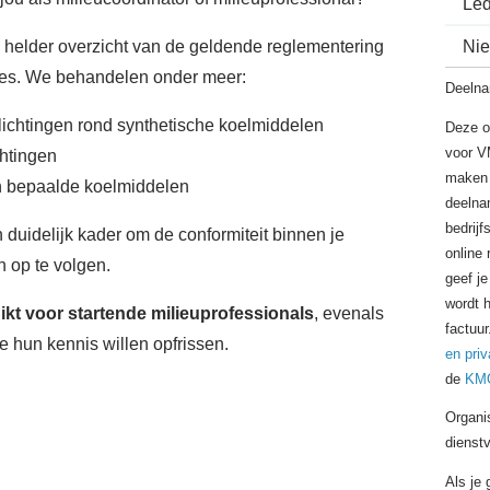
Le
en helder overzicht van de geldende reglementering
Nie
ties. We behandelen onder meer:
Deelna
plichtingen rond synthetische koelmiddelen
Deze o
voor V
htingen
maken 
n bepaalde koelmiddelen
deelnam
bedrijf
 duidelijk kader om de conformiteit binnen je
online 
n op te volgen.
geef je
wordt 
ikt voor
startende milieuprofessionals
, evenals
factuur
e hun kennis willen opfrissen.
en priv
de
KMO
Organi
dienst
Als je