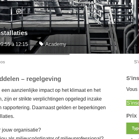
stallaties
09:55 à 12:15
Academy
pos
S'
S'ins
iddelen – regelgeving
Vous 
een aanzienlijke impact op het klimaat en het
 zijn er strikte verplichtingen opgelegd inzake
S'insc
n rapportering. Daarnaast gelden er beperkingen
Prix
laties.
Typ
r jouw organisatie?
jou als milieucoördinator of milieuprofessional?