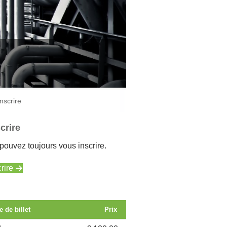
inscrire
crire
pouvez toujours vous inscrire.
rire
e de billet
Prix