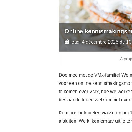
Online kennismakingsm
jeudi 4 décembre 2025 de 10
À pro
Doe mee met de VMx-familie! We no
voor een online kennismakingsmom
te komen over VMx, hoe we werken e
bestaande leden welkom met even
Kom ons ontmoeten via Zoom om 10
afsluiten. We kijken ernaar uit je 