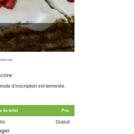
inscrire
crire
iode d'inscription est terminée.
e de billet
Prix
tis
Gratuit
ager