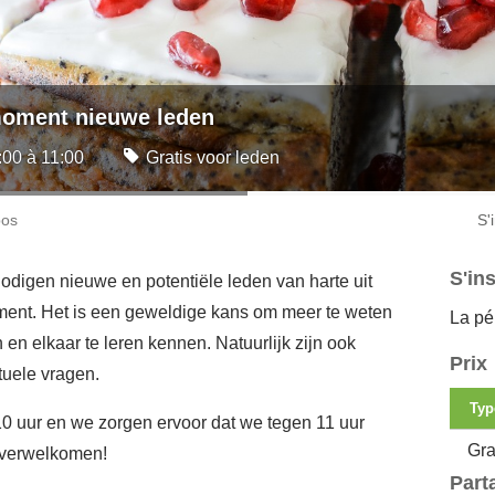
oment nieuwe leden
:00 à 11:00
Gratis voor leden
pos
S'
S'ins
digen nieuwe en potentiële leden van harte uit
ent. Het is een geweldige kans om meer te weten
La pér
n elkaar te leren kennen. Natuurlijk zijn ook
Prix
tuele vragen.
Typ
 uur en we zorgen ervoor dat we tegen 11 uur
Gra
te verwelkomen!
Part