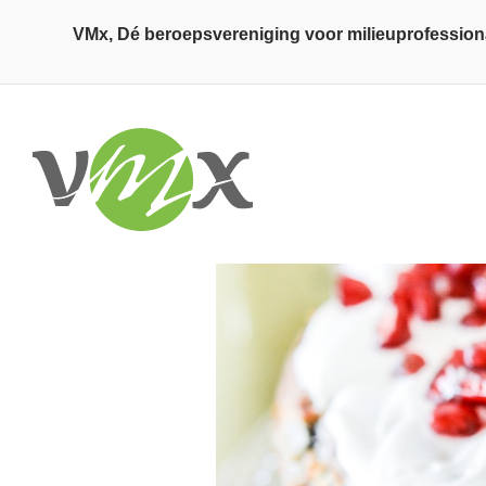
Overslaan en naar de inhoud gaan
VMx, Dé beroepsvereniging voor milieuprofession