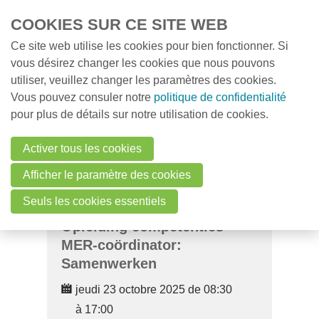
Overslaan en naar de inhoud gaan
COOKIES SUR CE SITE WEB
Ce site web utilise les cookies pour bien fonctionner. Si
MENU
vous désirez changer les cookies que nous pouvons
Contact
utiliser, veuillez changer les paramètres des cookies.
Vous pouvez consuler notre
politique de confidentialité
pour plus de détails sur notre utilisation de cookies.
Search
Activer tous les cookies
Login
Afficher le paramètre des cookies
Seuls les cookies essentiels
Opleiding competenties
Français
MER-coördinator:
Nederlands
Samenwerken
jeudi 23 octobre 2025 de 08:30
à 17:00