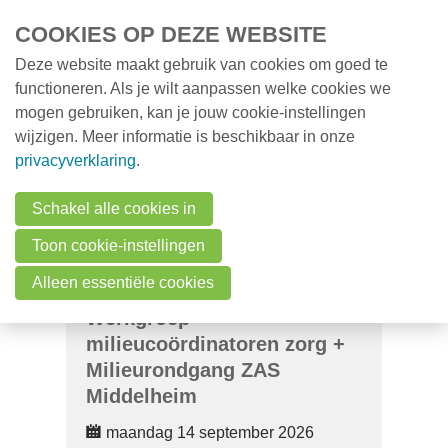
Overslaan en naar de inhoud gaan
COOKIES OP DEZE WEBSITE
Deze website maakt gebruik van cookies om goed te
MENU
Opleidingen
functioneren. Als je wilt aanpassen welke cookies we
mogen gebruiken, kan je jouw cookie-instellingen
Milieunieuws
wijzigen. Meer informatie is beschikbaar in onze
Over VMx
privacyverklaring
.
Zoek een professional
Schakel alle cookies in
FAQ
Toon cookie-instellingen
Vacatures
Alleen essentiële cookies
Werkgroep
Contact
milieucoördinatoren zorg +
Milieurondgang ZAS
Zoeken
Middelheim
maandag 14 september 2026