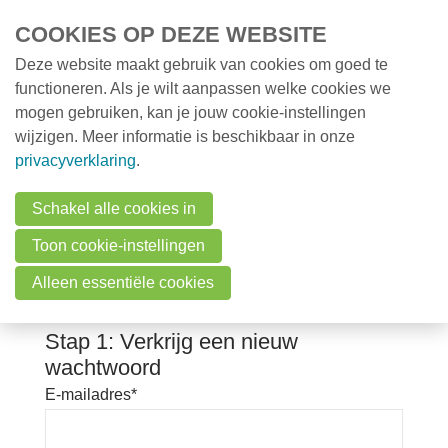
Overslaan en naar de inhoud gaan
COOKIES OP DEZE WEBSITE
Deze website maakt gebruik van cookies om goed te
MENU
Opleidingen
functioneren. Als je wilt aanpassen welke cookies we
mogen gebruiken, kan je jouw cookie-instellingen
Milieunieuws
wijzigen. Meer informatie is beschikbaar in onze
Over VMx
Vraag wachtwoord
privacyverklaring
.
Zoek een professional
herstel aan
Schakel alle cookies in
FAQ
Toon cookie-instellingen
Vacatures
Vul je e-mailadres in om een nieuw wachtwoord te
Alleen essentiële cookies
verkrijgen.
Contact
Stap 1: Verkrijg een nieuw
wachtwoord
Zoeken
E-mailadres
*