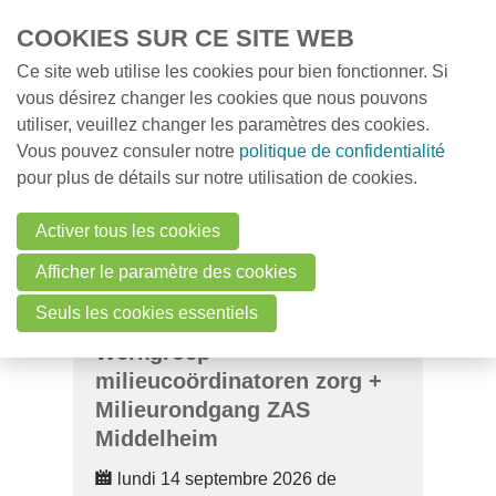
Overslaan en naar de inhoud gaan
COOKIES SUR CE SITE WEB
Ce site web utilise les cookies pour bien fonctionner. Si
MENU
vous désirez changer les cookies que nous pouvons
Contact
utiliser, veuillez changer les paramètres des cookies.
Vous pouvez consuler notre
politique de confidentialité
pour plus de détails sur notre utilisation de cookies.
Search
Activer tous les cookies
Login
Afficher le paramètre des cookies
Seuls les cookies essentiels
Werkgroep
Français
milieucoördinatoren zorg +
Nederlands
Milieurondgang ZAS
Middelheim
lundi 14 septembre 2026 de